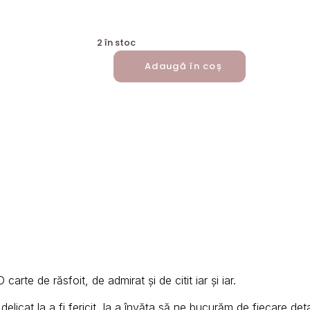
2 în stoc
Adaugă în coș
CANTITATE
NEGUSTORUL
DE
FERICIRE
arte de răsfoit, de admirat și de citit iar și iar.
elicat la a fi fericit, la a învăța să ne bucurăm de fiecare det