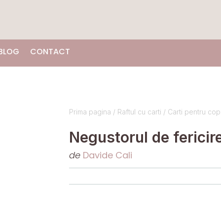
BLOG
CONTACT
Prima pagina
/
Raftul cu carti
/
Carti pentru copi
Negustorul de fericir
de
Davide Cali