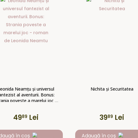
eonida Neamțu și universul
Nichita și Securitatea
antezist al aventurii. Bonus:
rania poveste a marelui joc –
roman de Leonida Neamtu
49
Lei
39
Lei
89
89
daugă în coș
Adaugă în coș