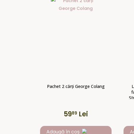
Pachet 2 cărți George Colang
L
f
St
59
Lei
89
Adaugă în coș
A