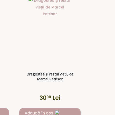
Dragostea și restul vieții, de
Marcel Petrișor
30
Lei
00
Adaugă în coș