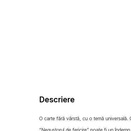
Descriere
O carte fără vârstă, cu o temă universală. O c
“Negustorul de fericire” poate fi un îndemn d