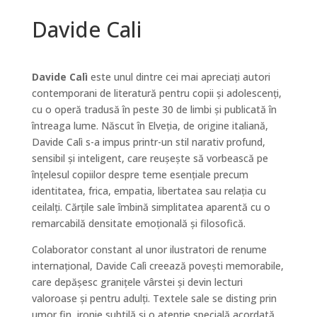
Davide Cali
Davide Calì
este unul dintre cei mai apreciați autori
contemporani de literatură pentru copii și adolescenți,
cu o operă tradusă în peste 30 de limbi și publicată în
întreaga lume. Născut în Elveția, de origine italiană,
Davide Calì s-a impus printr-un stil narativ profund,
sensibil și inteligent, care reușește să vorbească pe
înțelesul copiilor despre teme esențiale precum
identitatea, frica, empatia, libertatea sau relația cu
ceilalți. Cărțile sale îmbină simplitatea aparentă cu o
remarcabilă densitate emoțională și filosofică.
Colaborator constant al unor ilustratori de renume
internațional, Davide Calì creează povești memorabile,
care depășesc granițele vârstei și devin lecturi
valoroase și pentru adulți. Textele sale se disting prin
umor fin, ironie subtilă și o atenție specială acordată