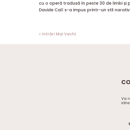
cu o operă tradusă în peste 30 de limbi și p
Davide Calì s-a impus printr-un stil narativ.
« Intrări Mai Vechi
CO
Va r
intr