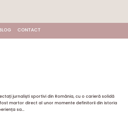
BLOG
CONTACT
ctați jurnaliști sportivi din România, cu o carieră solidă
 fost martor direct al unor momente definitorii din istoria
eriența sa...