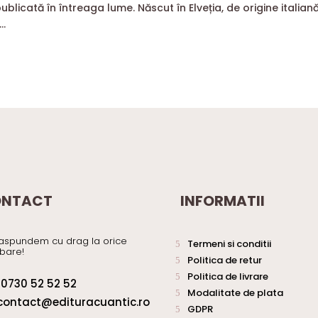
ublicată în întreaga lume. Născut în Elveția, de origine italiană
..
NTACT
INFORMATII
aspundem cu drag la orice
Termeni si conditii
ebare!
Politica de retur
Politica de livrare
0730 52 52 52
Modalitate de plata
contact@edituracuantic.ro
GDPR