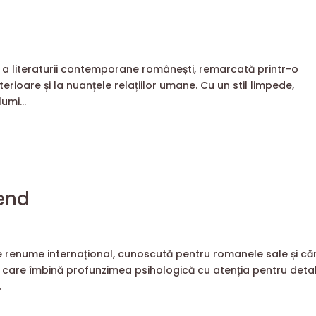
ă a literaturii contemporane românești, remarcată printr-o
 interioare și la nuanțele relațiilor umane. Cu un stil limpede,
umi...
hend
de renume internațional, cunoscută pentru romanele sale și căr
n care îmbină profunzimea psihologică cu atenția pentru detal
.