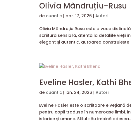
Olivia Mândruțiu-Rusu
de
cuantic
|
apr. 17, 2026
|
Autori
Olivia Mândruțiu Rusu este o voce distinct
scriitură sensibilă, atentă la detaliile vieții
elegant și autentic, autoarea construiește l
Eveline Hasler, Kathi B
de
cuantic
|
ian. 24, 2026
|
Autori
Eveline Hasler este o scriitoare elvețiană 
pentru copii traduse în numeroase limbi, î
istorice și umane. Stilul său îmbină adesea..