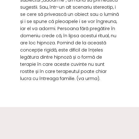
subiectul „adoarme”, urmând să primească
sugestii. Sau, într-un alt scenariu stereotip, i
se cere să privească un obiect sau o lumină
și i se spune că pleoapele i se vor îngreuna,
iar el va adormi. Persoana fără pregătire în
domeniu crede că, în lipsa acestui ritual, nu
are loc hipnoza. Pornind de la această
concepție rigidă, este dificil de înțeles
legătura dintre hipnoză și o formă de
terapie în care aceste cuvinte nu sunt
rostite și în care terapeutul poate chiar
lucra cu întreaga familie. (va urma).