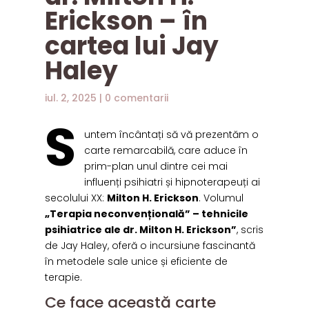
Erickson – în
cartea lui Jay
Haley
iul. 2, 2025
|
0 comentarii
S
untem încântați să vă prezentăm o
carte remarcabilă, care aduce în
prim-plan unul dintre cei mai
influenți psihiatri și hipnoterapeuți ai
secolului XX:
Milton H. Erickson
. Volumul
„Terapia neconvențională” – tehnicile
psihiatrice ale dr. Milton H. Erickson”
, scris
de Jay Haley, oferă o incursiune fascinantă
în metodele sale unice și eficiente de
terapie.
Ce face această carte