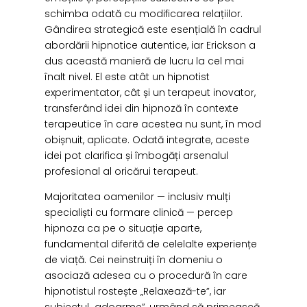
schimba odată cu modificarea relațiilor.
Gândirea strategică este esențială în cadrul
abordării hipnotice autentice, iar Erickson a
dus această manieră de lucru la cel mai
înalt nivel. El este atât un hipnotist
experimentator, cât și un terapeut inovator,
transferând idei din hipnoză în contexte
terapeutice în care acestea nu sunt, în mod
obișnuit, aplicate. Odată integrate, aceste
idei pot clarifica și îmbogăți arsenalul
profesional al oricărui terapeut.
Majoritatea oamenilor — inclusiv mulți
specialiști cu formare clinică — percep
hipnoza ca pe o situație aparte,
fundamental diferită de celelalte experiențe
de viață. Cei neinstruiți în domeniu o
asociază adesea cu o procedură în care
hipnotistul rostește „Relaxează-te”, iar