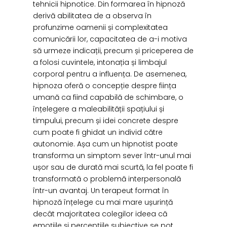
tehnicii hipnotice. Din formarea în hipnoză
derivă abilitatea de a observa în
profunzime oamenii și complexitatea
comunicării lor, capacitatea de a-i motiva
să urmeze indicații, precum și priceperea de
a folosi cuvintele, intonația și limbajul
corporal pentru a influența. De asemenea,
hipnoza oferă o concepție despre ființa
umană ca fiind capabilă de schimbare, o
înțelegere a maleabilității spațiului și
timpului, precum și idei concrete despre
cum poate fi ghidat un individ către
autonomie. Așa cum un hipnotist poate
transforma un simptom sever într-unul mai
ușor sau de durată mai scurtă, la fel poate fi
transformată o problemă interpersonală
într-un avantaj. Un terapeut format în
hipnoză înțelege cu mai mare ușurință
decât majoritatea colegilor ideea că
emoțiile și percepțiile subiective se pot