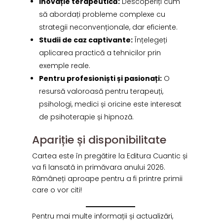
Inovație terapeutică:
Descoperiți cum
să abordați probleme complexe cu
strategii neconvenționale, dar eficiente.
Studii de caz captivante:
Înțelegeți
aplicarea practică a tehnicilor prin
exemple reale.
Pentru profesioniști și pasionați:
O
resursă valoroasă pentru terapeuți,
psihologi, medici și oricine este interesat
de psihoterapie și hipnoză.
Apariție și disponibilitate
Cartea este în pregătire la Editura Cuantic și
va fi lansată in primăvara anului 2026.
Rămâneți aproape pentru a fi printre primii
care o vor citi!
Pentru mai multe informații și actualizări,