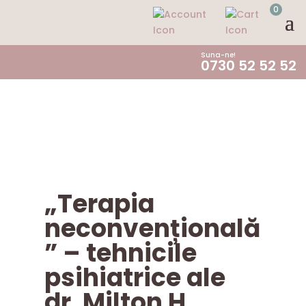
0
Suna-ne!
0730 52 52 52
„Terapia
neconvențională
” – tehnicile
psihiatrice ale
dr. Milton H.