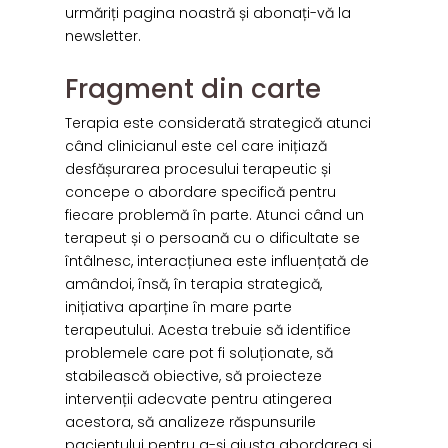
urmăriți pagina noastră și abonați-vă la
newsletter.
Fragment din carte
Terapia este considerată strategică atunci
când clinicianul este cel care inițiază
desfășurarea procesului terapeutic și
concepe o abordare specifică pentru
fiecare problemă în parte. Atunci când un
terapeut și o persoană cu o dificultate se
întâlnesc, interacțiunea este influențată de
amândoi, însă, în terapia strategică,
inițiativa aparține în mare parte
terapeutului. Acesta trebuie să identifice
problemele care pot fi soluționate, să
stabilească obiective, să proiecteze
intervenții adecvate pentru atingerea
acestora, să analizeze răspunsurile
pacientului pentru a-și ajusta abordarea și,