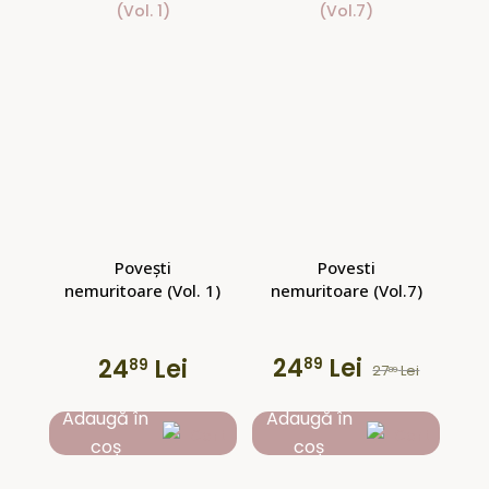
Povești
Povesti
nemuritoare (Vol. 1)
nemuritoare (Vol.7)
24
Lei
24
Lei
89
89
27
Lei
89
Prețul
Prețul
inițial
curent
Adaugă în
Adaugă în
a
este:
coș
coș
fost:
2489 lei.