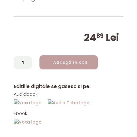
24
Lei
89
CANTITATE
Adaugă în coș
POVEȘTI
NEMURITOARE
(VOL.
Editiile digitale se gasesc si pe:
6)
Audiobook
Ebook