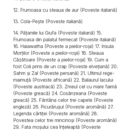
12. Frumoasa cu steaua de aur (Poveste italiană)
13. Cola-Peşte (Poveste italiană)
14. Păţaniile lui Giufa (Poveste italiană) 15.
Frumoasa din palatul fermecat (Poveste italiană)
16. Haiawatha (Poveste a pieilor-roşii) 17. Insula
Morţilor (Poveste a pieilor-roşii) 18. Steaua
Căzătoare (Poveste a pieilor-roşii) 19. Cum a
fost Coli prins de un crap (Poveste elvețiană) 20.
Sahm şi Zal (Poveste persană) 21. Ultimul rege-
maimuţă (Poveste africană) 22. Balaurul lacului
(Poveste austriacă) 23. Zmeul cel cu mare faimă
(Poveste greacă) 24. Cosânzeana (Poveste
greacă) 25. Fântâna celor trei capete (Poveste
engleză) 26. Picurăruşul (Poveste aromână) 27.
Legenda cârtiţei (Poveste aromână) 28.
Povestea celor trei mincinoşi (Poveste aromână)
29. Fata moşului cea înţeleaptă (Poveste