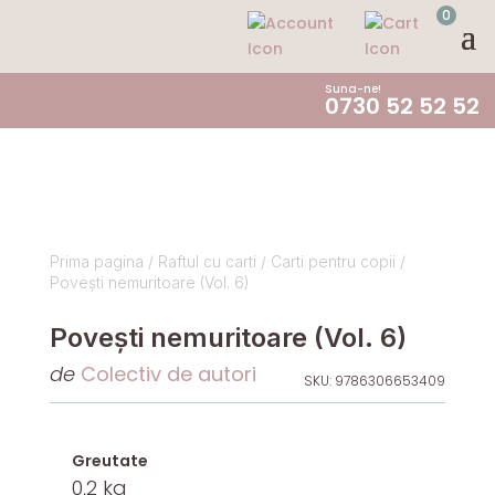
0
Suna-ne!
0730 52 52 52
Prima pagina
/
Raftul cu carti
/
Carti pentru copii
/
Povești nemuritoare (Vol. 6)
Povești nemuritoare (Vol. 6)
de
Colectiv de autori
SKU:
9786306653409
Greutate
0,2 kg