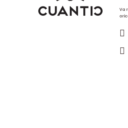
Va 
oric

