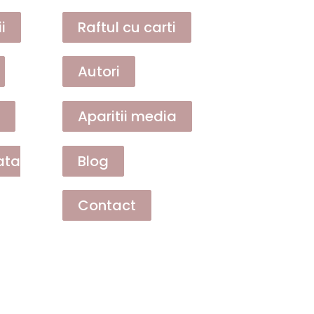
i
Raftul cu carti
Autori
Aparitii media
ata
Blog
Contact