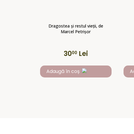
Dragostea și restul vieții, de
Marcel Petrișor
30
Lei
00
Adaugă în coș
A