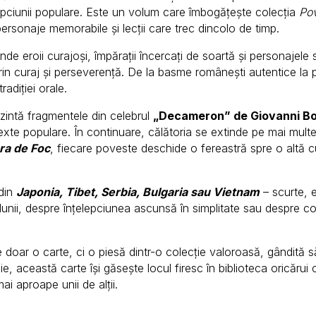
înțelepciunii populare. Este un volum care îmbogățește colecția
Pov
, personaje memorabile și lecții care trec dincolo de timp.
unde eroii curajoși, împărații încercați de soartă și personajele 
prin curaj și perseverență. De la basme românești autentice la 
radiției orale.
ezintă fragmentele din celebrul
„Decameron” de Giovanni B
xte populare. În continuare, călătoria se extinde pe mai mult
ra de Foc
, fiecare poveste deschide o fereastră spre o altă cu
 din
Japonia, Tibet, Serbia, Bulgaria sau Vietnam
– scurte, e
lunii, despre înțelepciunea ascunsă în simplitate sau despre c
 doar o carte, ci o piesă dintr-o colecție valoroasă, gândită s
ie, această carte își găsește locul firesc în biblioteca oricărui
i aproape unii de alții.