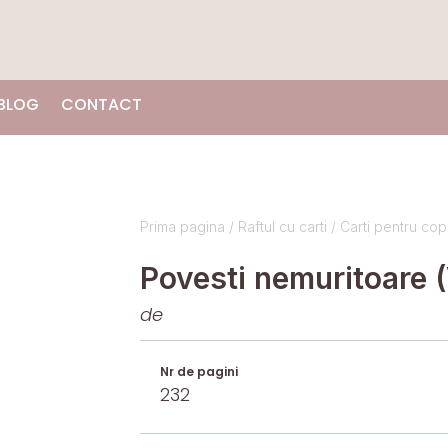
BLOG
CONTACT
Prima pagina
/
Raftul cu carti
/
Carti pentru copi
Povesti nemuritoare (V
de
Nr de pagini
232