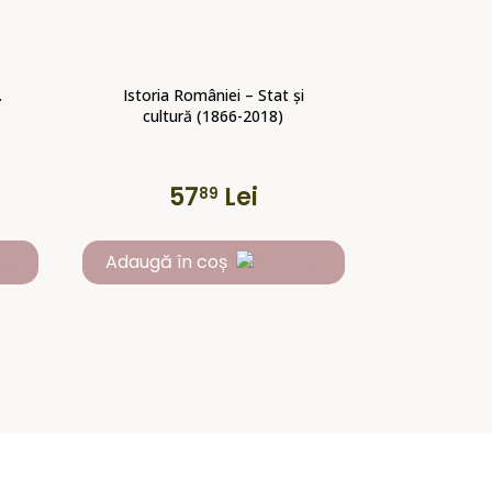
.
Istoria României – Stat și
cultură (1866-2018)
57
Lei
89
Adaugă în coș