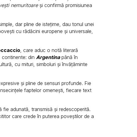
ești nemuritoare
și confirmă promisiunea
simple, dar pline de istețime, dau tonul unei
povești cu rădăcini europene și universale,
occaccio
, care aduc o notă literară
e continente: din
Argentina
până în
ltură, cu mituri, simboluri și învățăminte
xpresive și pline de sensuri profunde. Fie
onsecințele faptelor omenești, fiecare text
ă fie adunată, transmisă și redescoperită.
 cititor care crede în puterea poveștilor de a