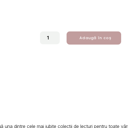
CANTITATE
Adaugă în coș
POVESTI
NEMURITOARE
(VOL.
11)
ă una dintre cele mai iubite colecții de lecturi pentru toate vâ