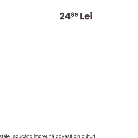
24
Lei
89
rstele, aducând împreună povești din culturi