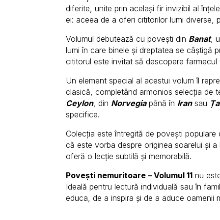
diferite, unite prin același fir invizibil al 
ei: aceea de a oferi cititorilor lumi diverse
Volumul debutează cu povești din
Banat
, 
lumi în care binele și dreptatea se câștigă 
cititorul este invitat să descopere farmecul t
Un element special al acestui volum îl repr
clasică, completând armonios selecția de te
Ceylon
, din
Norvegia
până în
Iran
sau
Ța
specifice.
Colecția este întregită de povești populare
că este vorba despre originea soarelui și a 
oferă o lecție subtilă și memorabilă.
Povești nemuritoare – Volumul 11
nu este
Ideală pentru lectură individuală sau în famil
educa, de a inspira și de a aduce oamenii ma