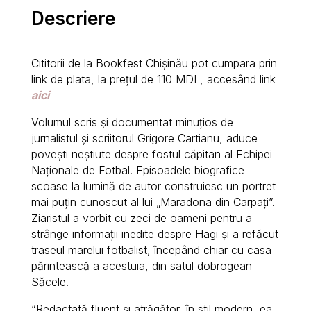
Descriere
Cititorii de la Bookfest Chișinău pot cumpara prin
link de plata, la prețul de 110 MDL, accesând link
aici
Volumul scris și documentat minuțios de
jurnalistul și scriitorul Grigore Cartianu, aduce
povești neștiute despre fostul căpitan al Echipei
Naționale de Fotbal. Episoadele biografice
scoase la lumină de autor construiesc un portret
mai puțin cunoscut al lui „Maradona din Carpați”.
Ziaristul a vorbit cu zeci de oameni pentru a
strânge informații inedite despre Hagi și a refăcut
traseul marelui fotbalist, începând chiar cu casa
părintească a acestuia, din satul dobrogean
Săcele.
“Redactată flu­ent şi atrăgător, în stil modern, ea