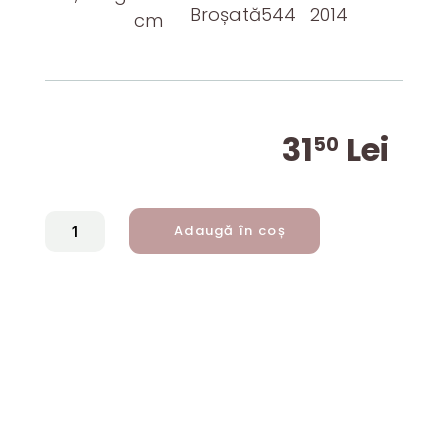
Broșată
544
2014
cm
31
Lei
50
CANTITATE
Adaugă în coș
HAGI,
DE
GRIGORE
CARTIANU