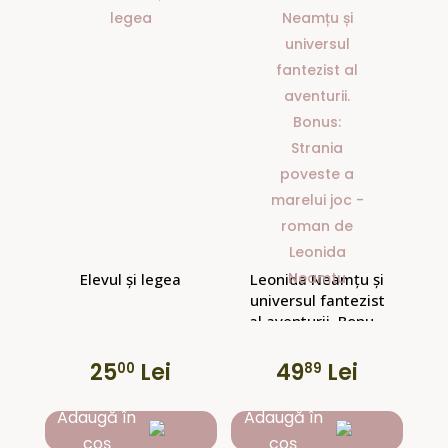
Elevul și legea
Leonida Neamțu și
universul fantezist
al aventurii. Bonus:
Strania poveste a
marelui joc – roman
25
Lei
49
Lei
00
89
de Leonida Neamtu
Adaugă în
Adaugă în
coș
coș