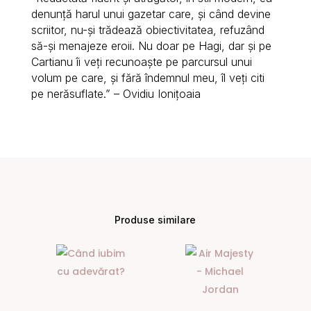
denunţă harul unui gazetar care, şi când devine
scriitor, nu-şi trădează obiectivitatea, refuzând
să-şi mena­jeze eroii. Nu doar pe Hagi, dar şi pe
Cartianu îi veţi recunoaşte pe par­cursul unui
volum pe care, şi fără îndemnul meu, îl veţi citi
pe nerăsuflate.” – Ovidiu Ionițoaia
Produse similare