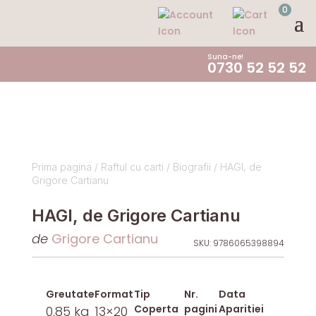
0
Suna-ne!
0730 52 52 52
Prima pagina
/
Raftul cu carti
/
Biografii
/ HAGI, de
Grigore Cartianu
HAGI, de Grigore Cartianu
de
Grigore Cartianu
SKU:
9786065398894
Greutate
Format
Tip
Nr.
Data
Coperta
pagini
Aparitiei
0,85 kg
13×20