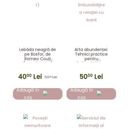
Lebăda neagră de
Arta abundenței:
pe Bosfor, de
Tehnici practice
Romeo Couți
pentru
(coordonator)
îmbunătăţirea
relaţiei cu banii
40
Lei
50
Lei
00
00
50
Lei
00
Prețul
Prețul
inițial
curent
Adaugă în
Adaugă în
a
este:
coș
coș
fost:
4000 lei.
5000 lei.