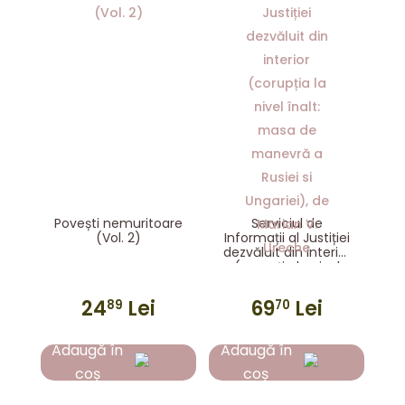
Povești nemuritoare
Serviciul de
(Vol. 2)
Informații al Justiției
dezvăluit din interior
(corupția la nivel
înalt: masa de
manevră a Rusiei si
24
Lei
69
Lei
89
70
Ungariei), de Marian
V. Ureche
Adaugă în
Adaugă în
coș
coș