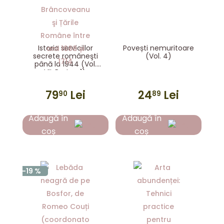
Istoria serviciilor
Povești nemuritoare
secrete româneşti
(Vol. 4)
până la 1944 (Vol.
VII, Partea 1):
Constantin
Brâncoveanu şi
79
Lei
24
Lei
90
89
Țările Române între
anii 1688 și 1714
Adaugă în
Adaugă în
coș
coș
-19 %