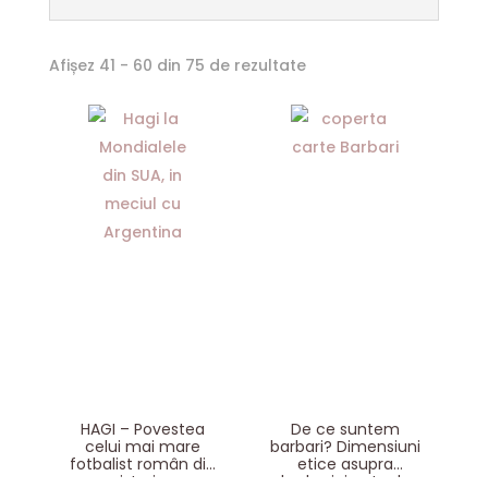
Sortat
Afișez 41 - 60 din 75 de rezultate
după
cele
mai
recente
HAGI – Povestea
De ce suntem
celui mai mare
barbari? Dimensiuni
fotbalist român din
etice asupra
istorie
barbariei actuale