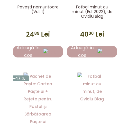
Povești nemuritoare
Fotbal minut cu
(Vol. 1)
minut (Ed. 2022), de
Ovidiu Blag
24
Lei
40
Lei
89
00
Adaugă în
Adaugă în
coș
coș
-47 %