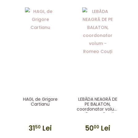
HAGI, de Grigore
LEBĂDA NEAGRĂ DE
Cartianu
PE BALATON,
coordonator volum
– Romeo Couți
31
Lei
50
Lei
50
00