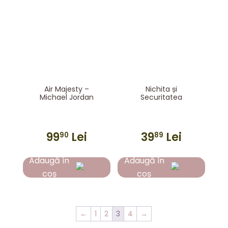
Air Majesty –
Nichita și
Michael Jordan
Securitatea
99
Lei
39
Lei
90
89
Adaugă în
Adaugă în
coș
coș
←
1
2
3
4
→