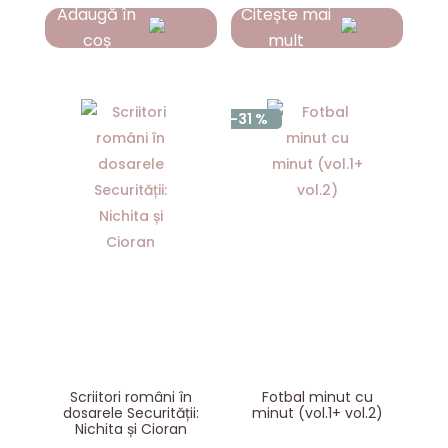
Adaugă în
Citește mai
coș
mult
-31 %
Scriitori români în
Fotbal minut cu
dosarele Securității:
minut (vol.1+ vol.2)
Nichita și Cioran