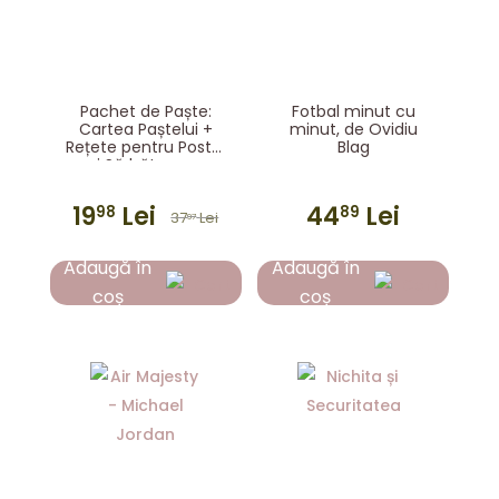
Pachet de Paște:
Fotbal minut cu
Cartea Paștelui +
minut, de Ovidiu
Rețete pentru Postul
Blag
și Sărbătoarea
Paștelui
19
Lei
44
Lei
98
89
37
Lei
97
Prețul
Prețul
inițial
curent
Adaugă în
Adaugă în
a
este:
coș
coș
fost:
1998 lei.
3797 lei.