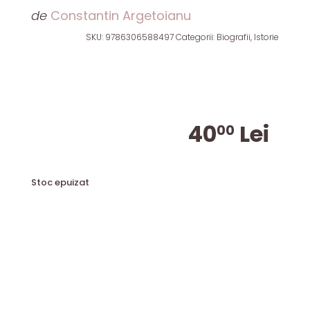
de
Constantin Argetoianu
SKU:
9786306588497
Categorii:
Biografii
,
Istorie
40
Lei
00
Stoc epuizat