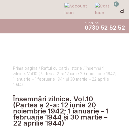
0
Suna-ne!
0730 52 52 52
Prima pagina
/
Raftul cu carti
/
Istorie
/ Însemnări
zilnice. Vol.10 (Partea a 2-a: 12 iunie 20 noiembrie 1942;
1 ianuarie – 1 februarie 1944 și 30 martie – 22 aprilie
1944)
Însemnări zilnice. Vol.10
(Partea a 2-a: 12 iunie 20
noiembrie 1942; 1 ianuarie – 1
februarie 1944 și 30 martie –
22 aprilie 1944)