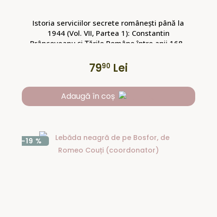
Istoria serviciilor secrete româneşti până la
1944 (Vol. VII, Partea 1): Constantin
Brâncoveanu şi Țările Române între anii 1688
și 1714
79
Lei
90
Adaugă în coș
-19 %