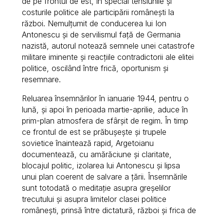
de pe frontul de est, în special tensiunile și
costurile politice ale participării românești la
război. Nemulțumit de conducerea lui Ion
Antonescu și de servilismul față de Germania
nazistă, autorul notează semnele unei catastrofe
militare iminente și reacțiile contradictorii ale elitei
politice, oscilând între frică, oportunism și
resemnare.
Reluarea însemnărilor în ianuarie 1944, pentru o
lună, și apoi în perioada martie-aprilie, aduce în
prim-plan atmosfera de sfârșit de regim. În timp
ce frontul de est se prăbușește și trupele
sovietice înaintează rapid, Argetoianu
documentează, cu amărăciune și claritate,
blocajul politic, izolarea lui Antonescu și lipsa
unui plan coerent de salvare a țării. Însemnările
sunt totodată o meditație asupra greșelilor
trecutului și asupra limitelor clasei politice
românești, prinsă între dictatură, război și frica de