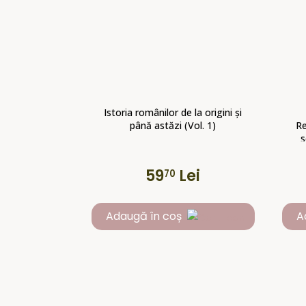
Istoria românilor de la origini și
până astăzi (Vol. 1)
Re
s
vi
de
59
Lei
70
Adaugă în coș
A