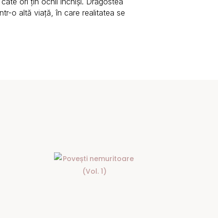
 câte ori țin ochii închiși. Dragostea
tr-o altă viață, în care realitatea se