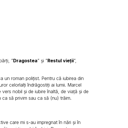
ărți, ”
Dragostea
” și ”
Restul vieții
”,
 ca un roman polițist. Pentru că iubirea din
r celorlalți îndrăgostiți ai lumii. Marcel
vers nobil și de iubire înaltă, de viață și de
m ca să privim sau ca să (nu) trăim.
tive care mi s-au impregnat în nări și în