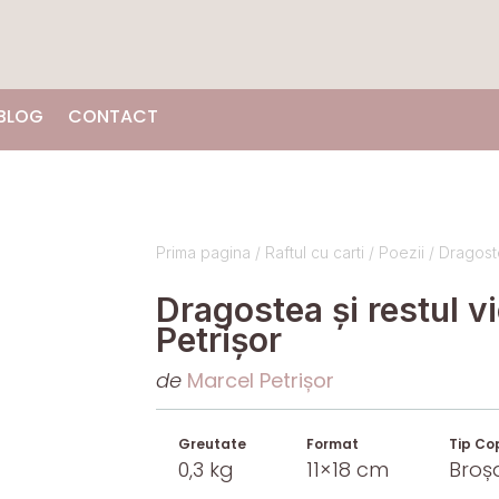
BLOG
CONTACT
Prima pagina
/
Raftul cu carti
/
Poezii
/ Dragoste
Dragostea și restul vi
Petrișor
de
Marcel Petrișor
Greutate
Format
Tip Co
0,3 kg
11×18 cm
Broș