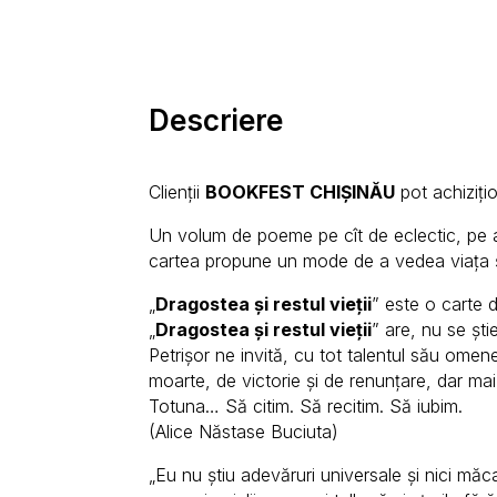
Descriere
Clienții
BOOKFEST CHIȘINĂU
pot achiziți
Un volum de poeme pe cît de eclectic, pe at
cartea propune un mode de a vedea viața ș
„
Dragostea și restul vieții
” este o carte d
„
Dragostea și restul vieții
” are, nu se ști
Petrișor ne invită, cu tot talentul său omene
moarte, de victorie și de renunțare, dar mai
Totuna… Să citim. Să recitim. Să iubim.
(Alice Năstase Buciuta)
„Eu nu știu adevăruri universale și nici măca