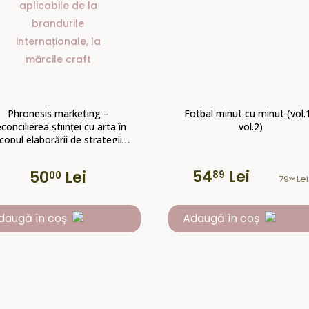
Phronesis marketing –
Fotbal minut cu minut (vol.
concilierea științei cu arta în
vol.2)
copul elaborării de strategii
abile în viața reală, aplicabile
 la brandurile internaționale,
54
Lei
50
Lei
89
00
la mărcile craft
79
Lei
90
Prețul
Prețul
inițial
curent
daugă în coș
Adaugă în coș
a
este:
fost:
5489 lei.
7990 lei.