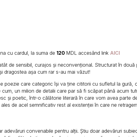
ona cu cardul, la suma de
120
MDL accesând link
AICI
ât de sensibil, curajos și neconvențional. Structurat în două p
i dragostea așa cum rar s-au mai văzut!
e poezie care categoric își va ține cititorii cu sufletul la gură,
e cum, un milion de detalii care par să fi scăpat până acum tuturo
sc și poetic, într-o călătorie literară în care vom avea parte de 
 ales de acel semnificativ rest al existenței în care ne retrage
r adevăruri convenabile pentru alții. Știu doar adevăruri subiec