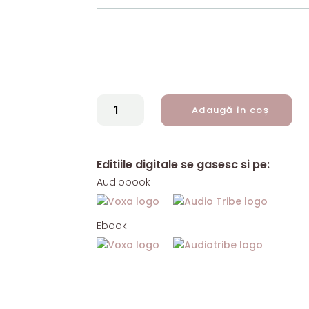
CANTITATE
Adaugă în coș
DRAGOSTEA
ȘI
RESTUL
Editiile digitale se gasesc si pe:
VIEȚII,
Audiobook
DE
MARCEL
PETRIȘOR
Ebook