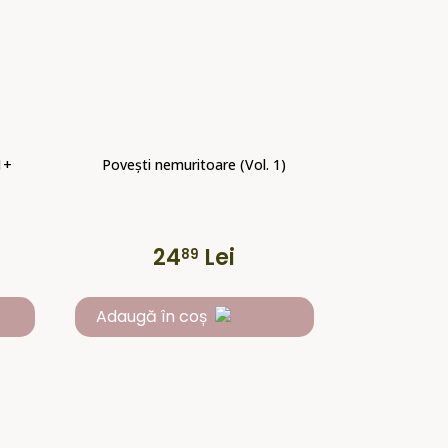
1+
Povești nemuritoare (Vol. 1)
24
Lei
89
Adaugă în coș