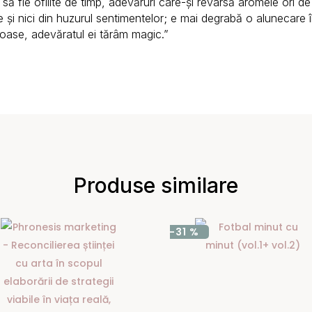
 să fie ofilite de timp, adevăruri care-și revarsă aromele ori de
 și nici din huzurul sentimentelor; e mai degrabă o alunecare în
stuoase, adevăratul ei tărâm magic.”
Produse similare
-31 %