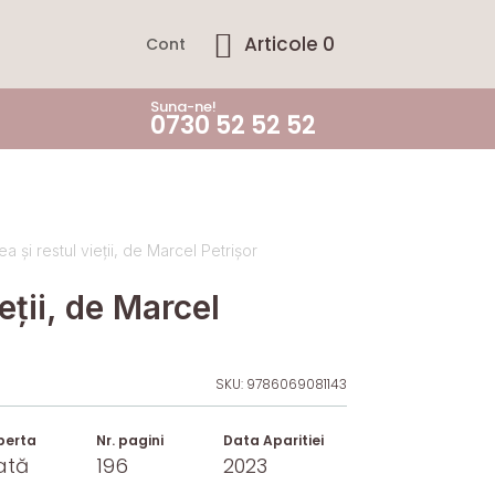
Articole 0
Cont
Suna-ne!
0730 52 52 52
a și restul vieții, de Marcel Petrișor
eții, de Marcel
SKU:
9786069081143
perta
Nr. pagini
Data Aparitiei
ată
196
2023