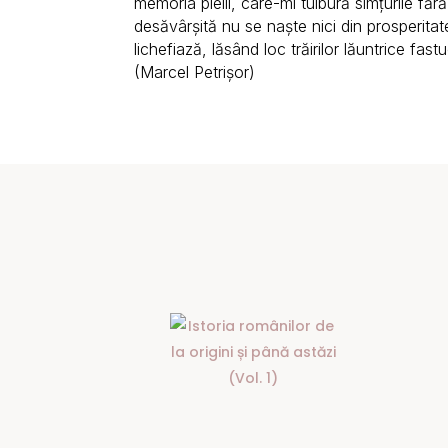
memoria pielii, care-mi tulbură simțurile fără
desăvârșită nu se naște nici din prosperitate
lichefiază, lăsând loc trăirilor lăuntrice fa
(Marcel Petrișor)