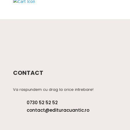
a
este:
fost:
2489 lei.
2789 lei.
CONTACT
Va raspundem cu drag la orice intrebare!
0730 52 52 52
contact@edituracuantic.ro