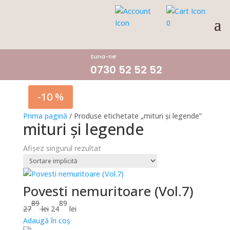
0
Suna-ne!
0730 52 52 52
-10 %
Prima pagină
/ Produse etichetate „mituri și legende”
mituri și legende
Afișez singurul rezultat
Povesti nemuritoare (Vol.7)
89
89
Prețul
Prețul
27
lei
24
lei
inițial
curent
Adaugă în coș