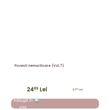
Povesti nemuritoare (Vol.7)
24
Lei
89
27
Lei
89
Prețul
Prețul
inițial
curent
Adaugă în
a
este:
coș
fost:
2489 lei.