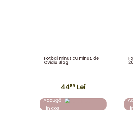
Fotbal minut cu minut, de
Fo
Ovidiu Blag
20
44
Lei
89
Adaugă
A
în coș
î