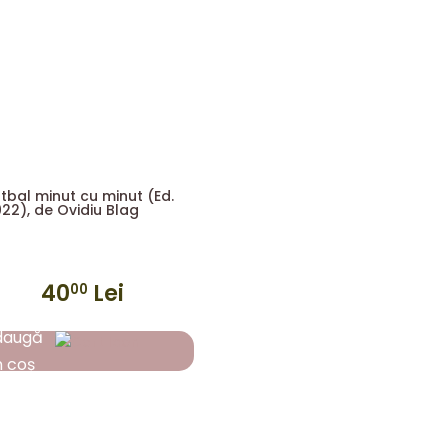
tbal minut cu minut (Ed.
22), de Ovidiu Blag
40
Lei
00
daugă
n coș