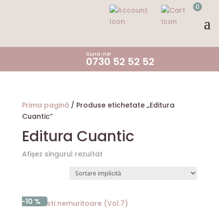
0
Suna-ne!
0730 52 52 52
Prima pagină
/ Produse etichetate „Editura
Cuantic”
Editura Cuantic
Afișez singurul rezultat
-10 %