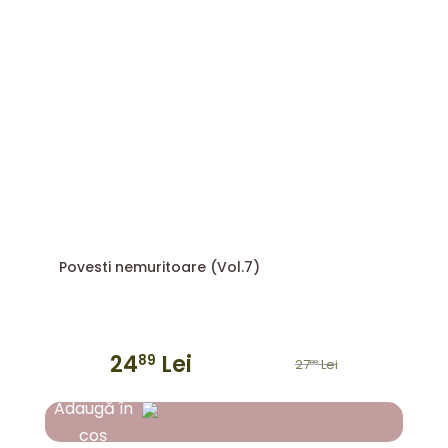
Povesti nemuritoare (Vol.7)
24
Lei
89
27
Lei
89
Prețul
Prețul
inițial
curent
Adaugă în
a
este:
coș
fost:
2489 lei.