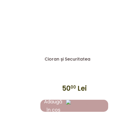
Cioran și Securitatea
50
Lei
00
Adaugă
în coș