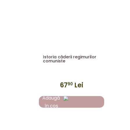
Istoria căderii regimurilor
comuniste
67
Lei
90
Adaugă
în coș