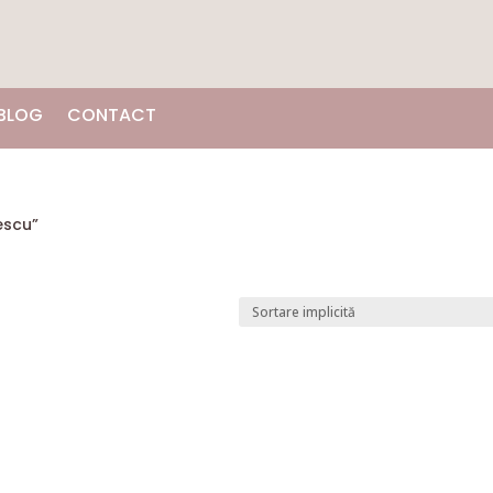
BLOG
CONTACT
escu”