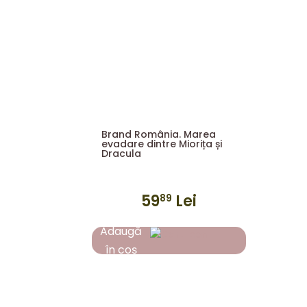
Brand România. Marea
evadare dintre Miorița și
Dracula
59
Lei
89
Adaugă
în coș