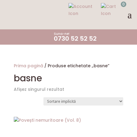
0
Suna-ne!
0730 52 52 52
Prima pagină
/ Produse etichetate „basne”
basne
Afișez singurul rezultat