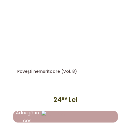
Povești nemuritoare (Vol. 8)
24
Lei
89
Adaugă în
coș