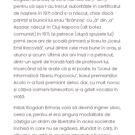
pentru că așa l-au trecut autoritățile în certificatul
de naștere în 1971 când s-a născut, chiar dacă
părinții și bunicii lui erau ”Brânzaș” cu „â” din „a”.
Așadar, născut în Cluj-Napoca (alt botez
comunist) în 1971, își petrece (după spusele lui)
primii zece ani de școală primară și liceu la „Liceul
Emil Racoviță”, unul dintre cele mai bune în oraș, și
atunci și acum. Ultimii doi ani însă i-a petrecut,
dintr-un spirit de frondă față de profesorii lui,
încercând să le arate că și el poate, la ”Liceul de
Informatică Tiberiu Popoviciu”, liceul premianților.
Acolo n-a fost premiant deloc dar, cu mult noroc
și câțiva oameni binevoitori, și-a găsit vocația în
viață.
Inițial, Bogdan Brînzaș voia să devină inginer silvic,
ceea ce, pentru el era singura modalitate de
câștiga un dram de libertate în acea societate
închisă în care nu se regăsea. Afundat în cărți, în