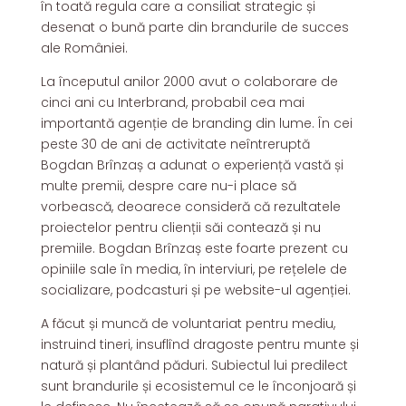
în toată regula care a consiliat strategic și
desenat o bună parte din brandurile de succes
ale României.
La începutul anilor 2000 avut o colaborare de
cinci ani cu Interbrand, probabil cea mai
importantă agenție de branding din lume. În cei
peste 30 de ani de activitate neîntreruptă
Bogdan Brînzaș a adunat o experiență vastă și
multe premii, despre care nu-i place să
vorbească, deoarece consideră că rezultatele
proiectelor pentru clienții săi contează și nu
premiile. Bogdan Brînzaș este foarte prezent cu
opiniile sale în media, în interviuri, pe rețelele de
socializare, podcasturi și pe website-ul agenției.
A făcut și muncă de voluntariat pentru mediu,
instruind tineri, insuflînd dragoste pentru munte și
natură și plantând păduri. Subiectul lui predilect
sunt brandurile și ecosistemul ce le înconjoară și