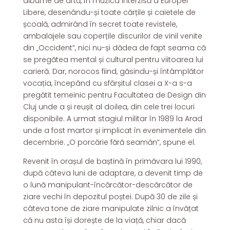
albume de artă, în muzica interzisă a Europei
Libere, desenându-și toate cărțile și caietele de
școală, admirând în secret toate revistele,
ambalajele sau coperțile discurilor de vinil venite
din „Occident”, nici nu-și dădea de fapt seama că
se pregătea mental și cultural pentru viitoarea lui
carieră. Dar, norocos fiind, găsindu-și întâmplător
vocația, începând cu sfârșitul clasei a X-a s-a
pregătit temeinic pentru Facultatea de Design din
Cluj unde a și reușit al doilea, din cele trei locuri
disponibile. A urmat stagiul militar în 1989 la Arad
unde a fost martor și implicat în evenimentele din
decembrie. „O porcărie fără seamăn”, spune el.
Revenit în orașul de baștină în primăvara lui 1990,
după câteva luni de adaptare, a devenit timp de
o lună manipulant-încărcător-descărcător de
ziare vechi în depozitul poștei. După 30 de zile și
câteva tone de ziare manipulate zilnic a învățat
că nu asta își dorește de la viață, chiar dacă