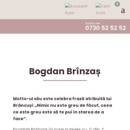
0
Suna-ne!
0730 52 52 52
Bogdan Brînzaș
Motto-ul său este celebra frază atribuită lui
Brâncuși:
„Nimic nu este greu de făcut, ceea
ce este greu este să te pui în starea de a
face”.
Bogdan Brânzaș își scrie numele cu „î” din „i”