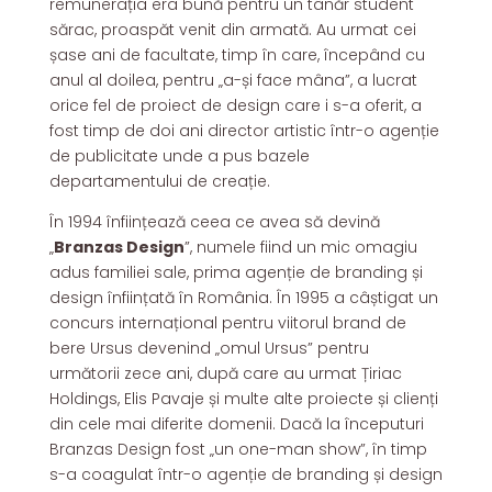
remunerația era bună pentru un tânăr student
sărac, proaspăt venit din armată. Au urmat cei
șase ani de facultate, timp în care, începând cu
anul al doilea, pentru „a-și face mâna”, a lucrat
orice fel de proiect de design care i s-a oferit, a
fost timp de doi ani director artistic într-o agenție
de publicitate unde a pus bazele
departamentului de creație.
În 1994 înființează ceea ce avea să devină
„
Branzas Design
”, numele fiind un mic omagiu
adus familiei sale, prima agenție de branding și
design înființată în România. În 1995 a câștigat un
concurs internațional pentru viitorul brand de
bere Ursus devenind „omul Ursus” pentru
următorii zece ani, după care au urmat Țiriac
Holdings, Elis Pavaje și multe alte proiecte și clienți
din cele mai diferite domenii. Dacă la începuturi
Branzas Design fost „un one-man show”, în timp
s-a coagulat într-o agenție de branding și design