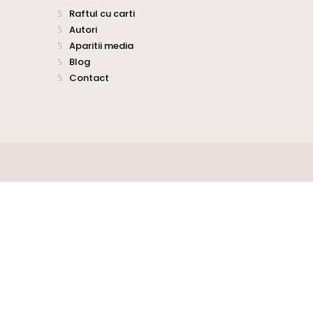
Raftul cu carti
Autori
Aparitii media
Blog
Contact