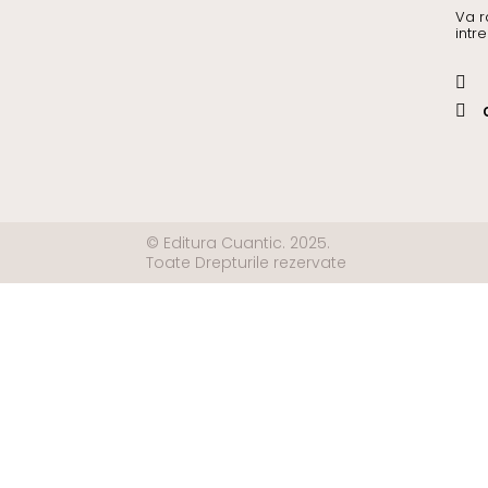
Va r
intr


© Editura Cuantic. 2025.
Toate Drepturile rezervate